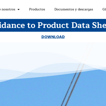
e nosotros
Productos
Documentos y descargas
Gl
idance to Product Data She
DOWNLOAD